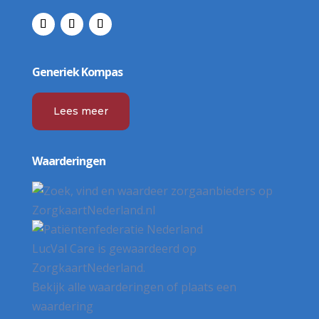
Generiek Kompas
Lees meer
Waarderingen
LucVal Care
is gewaardeerd op
ZorgkaartNederland.
Bekijk alle waarderingen
of
plaats een
waardering