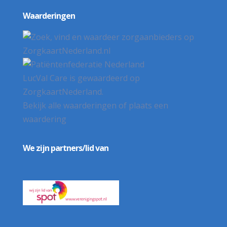
Waarderingen
LucVal Care
is gewaardeerd op
ZorgkaartNederland.
Bekijk alle waarderingen
of
plaats een
waardering
We zijn partners/lid van