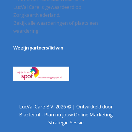
LucVal Care
is gewaardeerd op
ZorgkaartNederland.
Bekijk alle waarderingen
of
plaats een
waardering
We zijn partners/lid van
LucVal Care B.V. 2026 © |
Ontwikkeld door
Blazter.nl
-
Plan nu jouw Online Marketing
Strategie Sessie