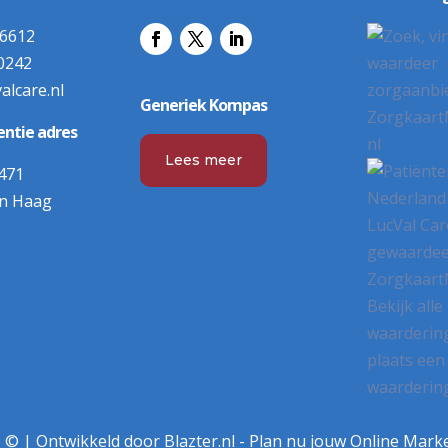
66612
60242
alcare.nl
Generiek Kompas
ntie adres
Lees meer
471
en Haag
LucVal Car
gewaardee
Zorgkaart
Bekijk alle
waarderin
plaats een
waarderin
6 © |
Ontwikkeld door Blazter.nl
-
Plan nu jouw Online Marke