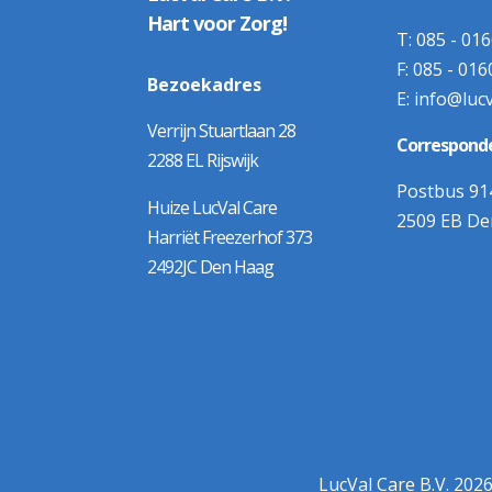
Hart voor Zorg!
T:
085 - 01
F:
085 - 01
Bezoekadres
E:
info@lucv
Verrijn Stuartlaan 28
Corresponde
2288 EL Rijswijk
Postbus 91
Huize LucVal Care
2509 EB D
Harriët Freezerhof 373
2492JC Den Haag
LucVal Care B.V. 202