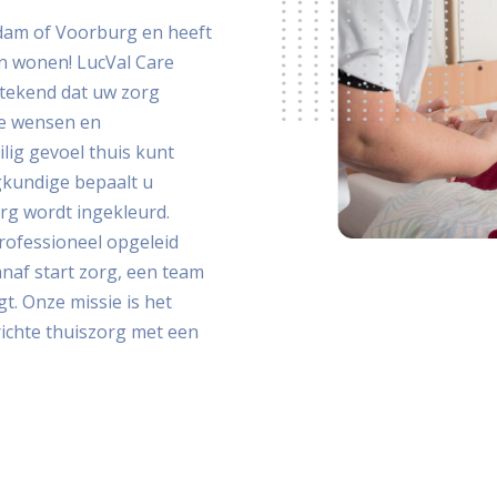
ndam of Voorburg en heeft
en wonen! LucVal Care
etekend dat uw zorg
ke wensen en
ilig gevoel thuis kunt
gkundige bepaalt u
rg wordt ingekleurd.
rofessioneel opgeleid
anaf start zorg, een team
gt. Onze missie is het
ichte thuiszorg met een