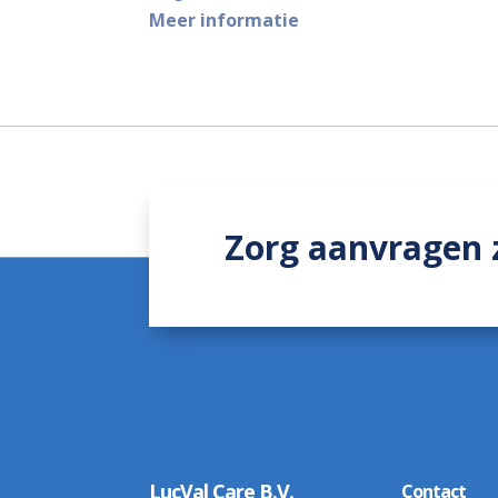
Meer informatie
Zorg aanvragen 
LucVal Care B.V.
Contact