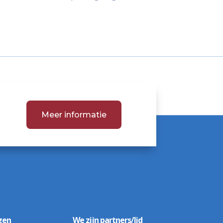
Meer informatie
gen
We zijn partners/lid