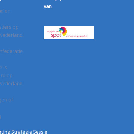
van
e
is
rd op
Nederland.
gen
of
g
ting Strategie Sessie