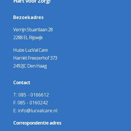
Hart voor Zorg!
Bezoekadres
Verrijn Stuartlaan 28
2288 EL Rijswijk
Huize LucVal Care
Harriët Freezerhof 373
2492JC Den Haag
Contact
T:
085 - 0166612
F:
085 - 0160242
E:
info@lucvalcare.nl
Correspondentie adres